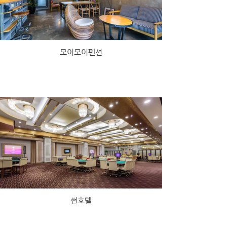
모이모이펜션
썬호텔