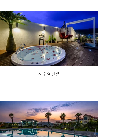
제주잠펜션