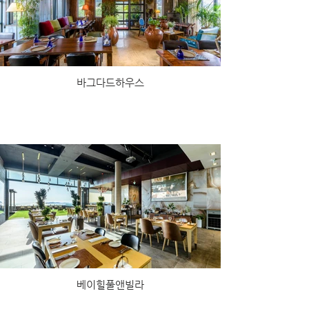
바그다드하우스
베이힐풀앤빌라