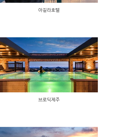
아길라호텔
브로딕제주